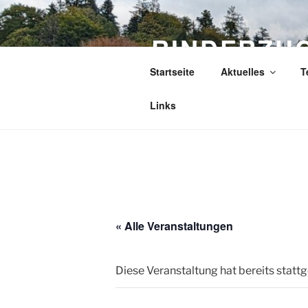
Zum
Inhalt
RINDERZU
springen
Startseite
Aktuelles
T
Der Rinderzuchtverband im Chi
Rassen Fleckvieh und Pinzgaue
Links
« Alle Veranstaltungen
Diese Veranstaltung hat bereits statt