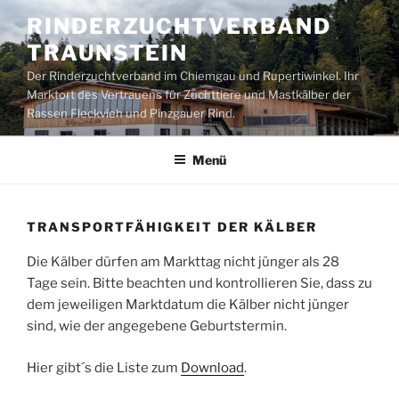
Zum
RINDERZUCHTVERBAND
Inhalt
TRAUNSTEIN
springen
Der Rinderzuchtverband im Chiemgau und Rupertiwinkel. Ihr
Marktort des Vertrauens für Zuchttiere und Mastkälber der
Rassen Fleckvieh und Pinzgauer Rind.
Menü
TRANSPORTFÄHIGKEIT DER KÄLBER
Die Kälber dürfen am Markttag nicht jünger als 28
Tage sein. Bitte beachten und kontrollieren Sie, dass zu
dem jeweiligen Marktdatum die Kälber nicht jünger
sind, wie der angegebene Geburtstermin.
Hier gibt´s die Liste zum
Download
.