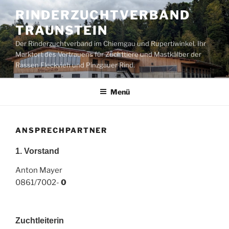
Zum
RINDERZUCHTVERBAND
Inhalt
TRAUNSTEIN
springen
Der Rinderzuchtverband im Chiemgau und Rupertiwinkel. Ihr
Marktort des Vertrauens für Zuchttiere und Mastkälber der
Rassen Fleckvieh und Pinzgauer Rind.
Menü
ANSPRECHPARTNER
1. Vorstand
Anton Mayer
0861/7002-
0
Zuchtleiterin