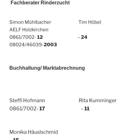
Fachberater Rinderzucht
Simon Mühlbacher Tim Höbel
AELF Holzkirchen
0861/7002-
12
–
24
08024/46039-
2003
Buchhaltung/ Marktabrechnung
Steffi Hofmann Rita Kumminger
0861/7002-
17
–
11
Monika Häuslschmid