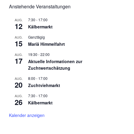
N
n
Anstehende Veranstaltungen
a
d
v
7:30
-
17:00
AUG.
A
i
12
Kälbermarkt
n
g
Ganztägig
AUG.
s
a
15
Mariä Himmelfahrt
t
i
i
19:30
-
22:00
c
AUG.
17
o
Aktuelle Informationen zur
h
Zuchtwertschätzung
n
t
8:00
-
17:00
AUG.
e
20
Zuchtviehmarkt
n
7:30
-
17:00
AUG.
,
26
Kälbermarkt
N
a
Kalender anzeigen
v
i