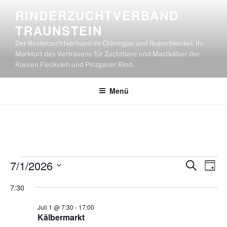
Zum
RINDERZUCHTVERBAND
Inhalt
TRAUNSTEIN
springen
Der Rinderzuchtverband im Chiemgau und Rupertiwinkel. Ihr
Marktort des Vertrauens für Zuchttiere und Mastkälber der
Rassen Fleckvieh und Pinzgauer Rind.
Menü
Veranstaltungen
7/1/2026
V
V
S
T
u
e
e
D
for
a
c
7:30
g
r
a
r
h
1.
a
t
e
a
Juli 1 @ 7:30
-
17:00
Juli
n
u
Kälbermarkt
n