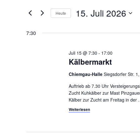
r
15.
t
15. Juli 2026
Heute
a
e
Juli
S
D
n
c
a
7:30
2026
s
h
t
l
u
t
ü
m
Juli 15 @ 7:30
-
17:00
a
s
Kälbermarkt
w
s
ä
l
Chiemgau-Halle
Siegsdorfer Str. 1
e
h
t
l
l
Auftrieb ab 7.30 Uhr Versteigerung
w
e
Zucht Kuhkälber zur Mast Pinzgauer 
u
o
n
Kälber zur Zucht am Freitag in der
n
r
.
Weiterlesen
t
g
e
e
i
n
n