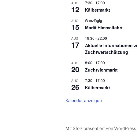
7:30
-
17:00
AUG.
c
n
12
Kälbermarkt
s
h
t
Ganztägig
AUG.
15
t
a
Mariä Himmelfahrt
l
e
19:30
-
22:00
AUG.
t
17
Aktuelle Informationen z
n
u
Zuchtwertschätzung
n
,
g
8:00
-
17:00
AUG.
20
Zuchtviehmarkt
N
e
n
7:30
-
17:00
AUG.
a
26
S
Kälbermarkt
v
c
h
Kalender anzeigen
i
l
g
ü
s
a
Mit Stolz präsentiert von WordPress
s
e