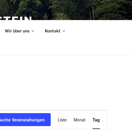
STEIN
chttiere und Mastkälber der
Wir über uns
Kontakt
V
Suche Veranstaltungen
Liste
Monat
Tag
e