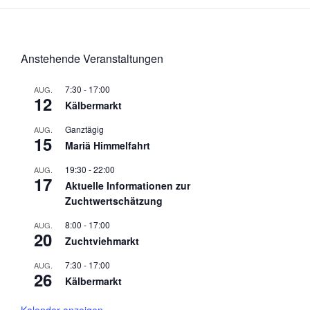
N
l
n
n
n
n
n
n
n
e
e
e
e
e
e
e
a
t
d
n
n
n
n
n
n
n
v
u
A
i
Anstehende Veranstaltungen
n
n
g
g
s
a
7:30
-
17:00
AUG.
12
e
t
Kälbermarkt
i
n
i
c
Ganztägig
AUG.
15
o
Mariä Himmelfahrt
h
n
t
19:30
-
22:00
AUG.
17
e
Aktuelle Informationen zur
Zuchtwertschätzung
n
,
8:00
-
17:00
AUG.
20
Zuchtviehmarkt
N
a
7:30
-
17:00
AUG.
26
Kälbermarkt
v
i
Kalender anzeigen